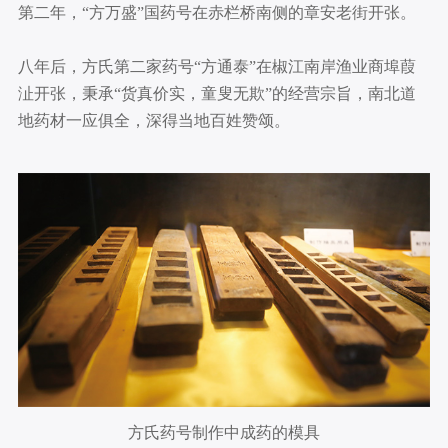
第二年，“方万盛”国药号在赤栏桥南侧的章安老街开张。
八年后，方氏第二家药号“方通泰”在椒江南岸渔业商埠葭
沚开张，秉承“货真价实，童叟无欺”的经营宗旨，南北道
地药材一应俱全，深得当地百姓赞颂。
方氏药号制作中成药的模具