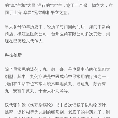
的“阜”字和“大昌”洋行的“大”字，意于土产盛、物之大，亦
同于上海“阜昌”兄弟辈相平立之意。
阜大参号80年历史中，经历了海门国药商店、海门中新药
商店、椒江区医药公司、台州医药有限公司多次变迁，到
现在已历经六代传人。
科技创新
除了最常见的汤剂，丸、散、膏、丹也是中药的传统四大
剂型。其中，丸剂疗法是中医成药中最常用的疗法之一，
我们在生活中也常常听说六味地黄丸、逍遥丸、苏合香
丸、安宫牛黄丸、十全大补丸等等。
汉代张仲景《伤寒杂病论》书中首次记载了以动物胶汁、
炼蜜、淀粉糊等为丸剂的赋形剂。老底子的中药丸子，制