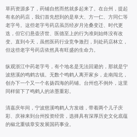
草药资源多了，药铺自然而然就多起来了。在台州，提起
有名的药店，我们首先想到的是阜大、方一仁、方同仁等
老字号。这些老字号药店虽历经岁月沧桑变迁、时代更
迭，但它们悬壶济世、医德至上的行为准则始终没有改
变。直到今天，虽然医药行业竞争激烈，到处药店林立，
但这些老字号药店依然具有旺盛的生命力。
纵观浙江中药老字号，有个地名是无法回避的，那就是宁
波慈溪的鸣鹤古镇。无数个鸣鹤人离开家乡，走南闯北，
创办下一个又一个名扬四海的药铺。台州也不例外，这里
同样留下了鸣鹤人的浓墨重彩。
清嘉庆年间，宁波慈溪鸣鹤人方发雄，带着两个儿子庆
彩、庆禄来到台州投资经营，选择具有深厚历史文化底蕴
的椒北重镇章安发展国药事业。