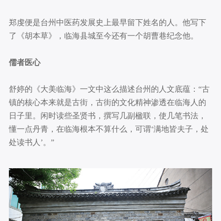
郑虔便是台州中医药发展史上最早留下姓名的人。他写下
了《胡本草》，临海县城至今还有一个胡曹巷纪念他。
儒者医心
舒婷的《大美临海》一文中这么描述台州的人文底蕴：“古
镇的核心本来就是古街，古街的文化精神渗透在临海人的
日子里。闲时读些圣贤书，撰写几副楹联，使几笔书法，
懂一点丹青，在临海根本不算什么，可谓‘满地皆夫子，处
处读书人’。”