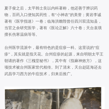
夏子俊之后，太平韩士良以内科著称，他还善于辨识药
物，百药入口便知其药性，有“小神农”的美誉；黄岩李诚
著有《医学指迷》一卷；临海洪瞻陛曾任四川双流知县，
当官之余研究医学，著有《医论正解》六十卷；天台袁璜
擅长伤寒温病等等。
台州医学流派中，最有特色的是痘疹一科。这里说的“痘
疹”，其实就是指天花。台州痘疹的起源，来自明朝太平王
朝请的著作《三槐堂秘书》，其中有《指麻神效方》，这
项技术被台州医家世代相传。到了清末，天台赵廷海还去
武昌学习西方的牛痘技术，归来后推广。