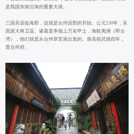
是我国东南沿海的重要大港。
三国吴设临海郡，这就是台州设郡的开始。公元230年，吴
国派大将卫温、诸葛直率领上万名甲士，海航夷洲（即台
湾），他们就是从台州章安港出发的。唐高祖武德四年，
置台州府。