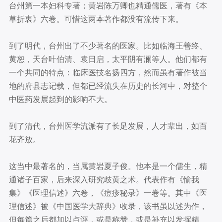
台州第一本妇科专著；黄岩陈万卿也精通儒医，著有《本
草折衷》六卷。可惜这两本著作都没有流传下来。
到了明代，台州出了不少著名的医家。比如临海王善终、
黄恕，天台叶伯清、袁日启，太平阴有澜等人。他们都有
一个共同的特点：临床医技名扬四方，然而虽有著作被当
地的府县志记载，但都已经流失在历史的长河中，对整个
中医药发展起到的影响不大。
到了清代，台州医学流派有了长足发展，人才辈出，如百
花齐放。
这当中最著名的，当属黄岩夏子俊。他本是一个儒生，精
通诸子百家，后来深入研究歧黄之术。代表作有《愉我
集》《医理信述》六卷，《痘疹秘录》一卷等。其中《医
理信述》被《中国医学大辞典》收录，该书虽以述为作，
但每篇之后都加以点评，或是称赞，或是补充以发挥精