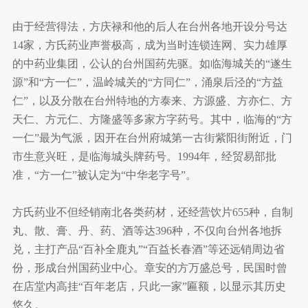
由于经营得法，方庆禄和他的后人在台州各地开设分号达
14家，方氏药业声誉极高，成为当时连锁连网、实力雄厚
的中药业集团，公认的台州国药先驱。如临海城关的“遂生
源”和“方一仁”，温岭城关的“方同仁”，涌泉后泾的“方益
仁”，以及分散在台州特地的方泰来、方源盛、方亦仁、方
天仁、方元仁、方隆盛等多家方字药号。其中，临海的“方
一仁”最为气派，因开在台州府城第一古街紫阳街附近，门
市生意兴旺，是临海城头牌药号。1994年，经贸易部批
准，“方一仁”被认定为“中华老字号”。
方氏药业不但经销南北各类药材，还经营饮片655种，自制
丸、散、膏、丹、药、酒等达396种，不仅向台州各地拆
兑，主打产品“百补全鹿丸”“百益长春酒”等还远销周边省
份，形成台州国药业中心。章安的方万盛总号，民国时曾
在店堂内高挂“百年老店，只此一家”匾额，以显示其历史
悠久。