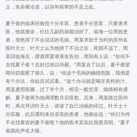
义，夹杂着论述，以弥补前辈的不足之处。
夏子俊的临床经验也十分丰富。患者不分贫富，只要来求
医，他就接诊，往往几副药就能治好了。临海一位周姓患
者，突然得了不会说话的毛病。周某求助于当时的苏州名
医叶天士，叶天士认为他得了不治之症，死期不远了。周
某回临海后，摆酒席宴请亲友告别，席间有人说：“你何不
去找夏子俊？总好过坐以待毙。”周某去了以后，夏子俊望
闻问切观察了很久，说：“你这个毛病的确很危险，我倒是
有个办法，你姑且试试看。”这个办法就是喝甘蔗榨的汁。
周某遵照医嘱，过了半个月，榨完一船甘蔗，病情稍有缓
解。夏子俊再为他调理数月后痊愈。后来，周某路过苏州
时，再次拜访叶天士，讲述了自己治病的经过。叶天士十
分叹服，此后遇到来自浙东的患者，他都会说：“你们为何
不去找黄岩的夏子俊呢？他的医术其实比我更高明。”夏子
俊因此声名大噪。