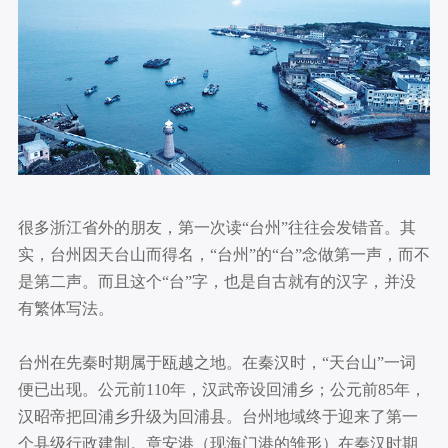
很多浙江省外的朋友，第一次读“台州”往往会发错音。其
实，台州因天台山而得名，“台州”的“台”念做第一声，而不
是第二声。而且这个“台”字，也是自古就有的汉字，并没
有繁体写法。
台州在先秦时期属于瓯越之地。在秦汉时，“天台山”一词
便已出现。公元前110年，汉武帝设回浦乡；公元前85年，
汉昭帝把回浦乡升级为回浦县。台州地域终于迎来了第一
个县级行政建制。章安港（现海门港的雏形）在秦汉时期