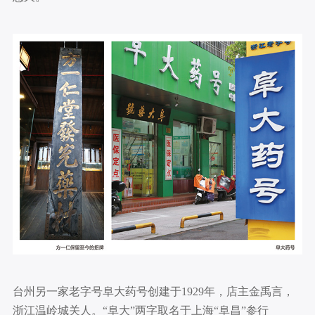
台州另一家老字号阜大药号创建于1929年，店主金禹言，
浙江温岭城关人。“阜大”两字取名于上海“阜昌”参行