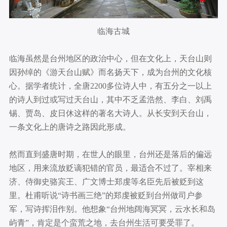
临海古城
临海虽然是台州地区的政治中心，但在文化上，天台山则
因孙绰的《游天台山赋》而名扬天下，成为台州的文化核
心。据学者统计，全唐2200多位诗人中，有五分之一以上
的诗人到过或写过天台山，其中不乏孟浩然、李白、刘禹
锡、贾岛、皮日休这样的著名大诗人。从长安到天台山，
一条文化上的唐诗之路因此形成。
然而直到盛唐时期，在世人的眼里，台州还是落后的偏远
地区，用来流放贬谪犯错的官员，最适合不过了。宰相来
济、侍御史骆宾王、广文博士郑虔等名臣先后被贬到这
里。杜甫听说“诗书画三绝”的郑虔被贬到台州做司户参
军，写诗挥泪作别。他想象“台州地阔海冥冥，云水长和岛
屿青”，肯定是个蛮荒之地，去台州生活可要受罪了。