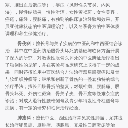
塞、脑出血后遗症等），痹症（风湿性关节炎、内风
湿），慢性结肠炎，慢性泄泻，女性黄褐斑，女性美容，
痤疮，痛经，腰腿痛，有独到的临床诊治经验和效果。开
展亚健康状态的中医调理治疗，以及冬季膏方的中医体质
调理和养生保健治疗。
骨伤科：
擅长骨与关节疾病的中医药和中西医结合诊
治，其中在中医药防治股骨头坏死的基础与临床方面开展
了深入的研究，对激素性股骨头坏死的中医辨证治疗提出
了独创性的见解，并在实验与临床研究上取得了一定的成
果；同时还擅长用中西医结合方法治疗颈肩腰腿痛以及骨
与软组织肿瘤等；继承和创新了骨伤的一整套独特的综合
治疗手法；擅长四肢骨折的整复，对颈椎病、腰腿痛、股
骨头坏死、外伤性截瘫、骨关节炎、骨不愈等疑难杂症的
诊治；对成人退行性腰椎侧弯及青少年特发性脊柱侧弯等
疾病，有一定的研究和临床治疗经验。
肿瘤科：
擅长中医、西医治疗常见恶性肿瘤，尤其擅
长治疗卵巢癌、脑肿瘤、胰腺癌、复发性口腔溃疡等治