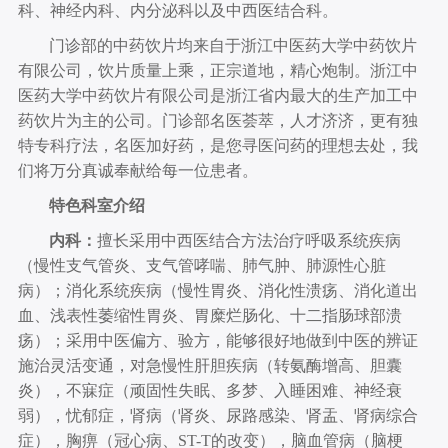
科、神经内科、内分泌科以及中西医结合科。
门诊部的中药饮片均来自于浙江中医药大学中药饮片
有限公司，饮片质量上乘，正宗道地，精心炮制。浙江中
医药大学中药饮片有限公司是浙江省内最大的生产加工中
药饮片为主的公司。门诊部名医荟萃，人才济济，更有独
特专科疗法，名医加好药，是您寻医问药的理想去处，我
们将万分真诚奉献给每一位患者。
特色科室介绍
内科：
擅长采用中西医结合方法治疗呼吸系统疾病
（慢性支气管炎、支气管哮喘、肺气肿、肺源性心脏
病）；消化系统疾病（慢性胃炎、消化性溃疡、消化道出
血、浅表性萎缩性胃炎、胃糜烂肠化、十二指肠球部溃
疡）；采用中医偏方、验方，能够很好地做到中医的辨证
施治灵活变通，对急慢性肝胆疾病（转氨酶增高、胆囊
炎），不寐症（顽固性失眠、多梦、入睡困难、神经衰
弱），忧郁症，肾病（肾炎、尿路感染、肾盂、肾病综合
症），胸痹（冠心病、ST-T的改变），脑血管病（脑梗