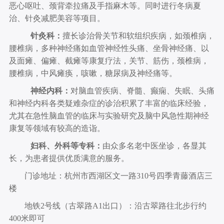
恶心呕吐、颈背牵拉痛及手指麻木等。同时进行冬病夏
治、针灸减肥美容等项目。
针灸科：
擅长诊治骨关节和软组织疾病，如颈椎病，
腰椎病，多种神经痛如血管神经性头痛、坐骨神经痛、以
及面瘫、偏瘫、截瘫等康复疗法，关节、筋伤，颈椎病，
腰椎病，中风瘫痪，咳嗽，糖尿病及神经痛等。
神经内科：
对脑血管疾病、脊髓、癫痫、失眠、头痛
和神经内科各类疑难杂症的诊治积累了丰富的临床经验，
尤其在急性脑血管的临床与实验研究及脑中风急性期神经
康复等领域有较高的造诣。
妇科、外科等专科：
由众多名老中医坐诊，各显其
长，为患者提供优质满意的服务。
门诊地址：杭州市西湖区文一路310号四季青藤酒店三
楼
地铁2号线（古翠路A1出口）：沿古翠路往北步行约
400米即可