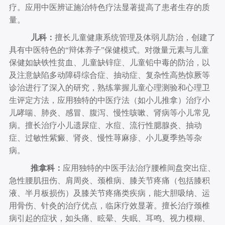
疗。应用中医辨证施治特色疗法显著提高了患者生存的质
量。
儿科：
擅长儿童健康系统管理及体弱儿防治，创建了
具有中医特色的“辩体养子”保健模式。对微量元素与儿童
保健如缺铁性贫血、儿童缺锌症、儿童铅中毒的防治，以
及注意缺陷多动障碍综合症、抽动症、复杂性高热惊厥等
诊治进行了深入的研究，熟练掌握儿童心理测验和心理卫
生评定方法，应用独特的中医疗法（如小儿推拿）治疗小
儿哮喘、肺炎、感冒、腹泻、慢性咳嗽、肾病等小儿常见
病。擅长治疗小儿遗尿症、水痘、流行性腮腺炎、抽动
症、过敏性紫癜、肾炎、慢性荨麻疹、小儿夏季热等杂
病。
推拿科：
应用独特的中医手法治疗腰椎间盘突出症、
急性腰肌扭伤、肩周炎、颈椎病、膝关节疼痛（包括膝积
液、半月板损伤）及膝关节疼痛类疾病，能大胆吸纳、运
用骨伤、针灸的治疗优点，临床疗效显著。擅长治疗颈椎
病引起的症状，如头痛、眩晕、失眠、耳鸣、视力模糊、