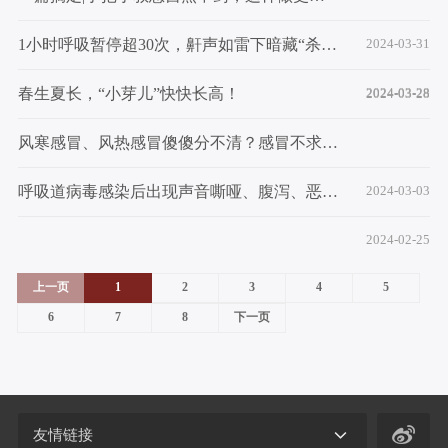
1小时呼吸暂停超30次，鼾声如雷下暗藏“杀机”！4类高危人群需提高警惕
2024-03-31
春生夏长，“小芽儿”快快长高！
2024-03-28
2024-03-28
风寒感冒、风热感冒傻傻分不清？感冒不求医，今天给您说明白......
呼吸道病毒感染后出现声音嘶哑、腹泻、恶心、呕吐等不适症状应如何应对
2024-03-03
2024-02-25
上一页
1
2
3
4
5
6
7
8
下一页
友情链接