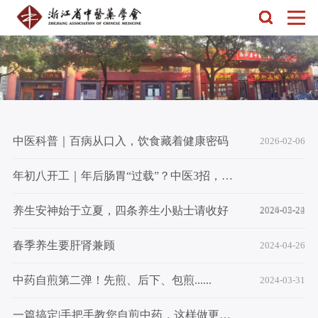
中医科普｜百病从口入，饮食藏着健康密码
2026-02-06
年初八开工｜年后肠胃“过载”？中医3招，轻松调回舒适态
养生安神始于立夏，四条养生小贴士请收好
2026-02-24
2024-05-22
春季养生要肝肾兼顾
2024-04-26
中药自煎第二弹！先煎、后下、包煎......
2024-03-31
一篇搞定|手把手教您自煎中药，这样做更科学！