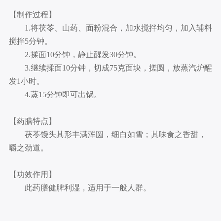
【制作过程】
1.将茯苓、山药、面粉混合，加水搅拌均匀，加入辅料
搅拌5分钟。
2.揉面10分钟，静止醒发30分钟。
3.继续揉面10分钟，切成75克面块，搓圆，放蒸汽炉醒
发1小时。
4.蒸15分钟即可出锅。
【药膳特点】
茯苓馒头其形丰满浑圆，细白如雪；其味食之香甜，
嚼之劲道。
【功效作用】
此药膳健脾利湿，适用于一般人群。