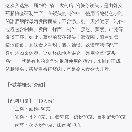
这次入选第二届“浙江省十大药膳”的茯苓馒头，是由磐安
药膳协会研制生产。在馒头的制作中，使用当地特色小吃
的甜酒酿酵母菌发酵而成，不含添加剂，天然健康。制作
过程包含制曲、发酵、揉面、制作、预热、蒸煮、出笼等
多道工序。如此，蒸好的茯苓馒头丰满浑圆，细白如雪，
暄软筋道。其味食之香甜，嚼之劲道。这道药膳还配了一
客红烧肉来佐餐。这红烧肉也有讲究，是用金华“两头
乌”——就是有名的金华火腿所使用的猪肉，来制作而成。
药膳馒头，搭配酱香红烧肉，真是令人食欲大开呀。
【“茯苓馒头”介绍】
【配料用量】（10人份）
主料：面粉450克
辅料：水210克、白糖50克、奶粉30克、自制酵母20克
药材：茯苓粉50克、山药泥20克