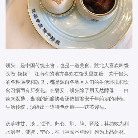
馒头，是中国传统主食，也是一道美食。陕北人喜欢叫馒
头做“馍馍”，江南有的地方喜欢在馒头里加糖。关于馒头
的各种演变和改良，都是源自各地区人们的生活环境和饮
食习惯而有所变化。在磐安，馒头除了用天然酵母——白
药来发酵，当地的药膳协会还依据磐安千年药乡的种植、
生活传统，演绎出一道特色药膳——茯苓馒头。
茯苓味甘、淡，性平。归心、肺、脾、肾经，其功效为利
水渗湿，健脾，宁心，在《神农本草经》列为上品药材。