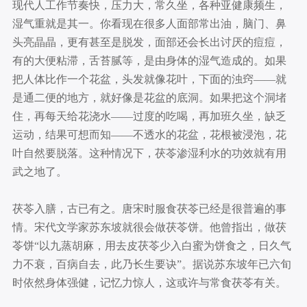
现代人工作节奏快，压力大，常久坐，各种亚健康频生，
湿气重就是其一。你看现在很多人面部常出油，脑门、鼻
头亮晶晶，更有甚至是脱发，面部还会长出讨厌的痘痘，
有的大便粘滞，舌苔腻等，是由身体的湿气造成的。如果
把人体比作一个花盆，头发就像花叶，下面的浊窍——就
是通二便的地方，就好像是花盆的底洞。如果把这个洞堵
住，再每天给花浇水——过度的吃喝，再加班久坐，缺乏
运动，结果可想而知——不透水的花盆，花根被浸泡，花
叶自然要脱落。这种情况下，茯苓渗湿利水的功效就有用
武之地了。
茯苓入膳，古已有之。唐宋时服食茯苓已经是很普遍的事
情。宋代文学家苏东坡就很会做茯苓饼。他曾指出，做茯
苓饼“以九蒸胡麻，用去皮茯苓少入白蜜为饼食之，日久气
力不衰，百病自去，此乃长生要诀”。据说苏东坡年已六旬
时依然身体强健，记忆力惊人，这或许与常食茯苓有关。