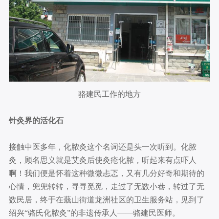
骆建民工作的地方
针灸界的活化石
接触中医多年，化脓灸这个名词还是头一次听到。化脓
灸，顾名思义就是艾灸后使灸疮化脓，听起来有点吓人
啊！我们便是怀着这种微微忐忑，又有几分好奇和期待的
心情，兜兜转转，寻寻觅觅，走过了无数小巷，转过了无
数民居，终于在蕺山街道龙洲社区的卫生服务站，见到了
绍兴“骆氏化脓灸”的非遗传承人——骆建民医师。