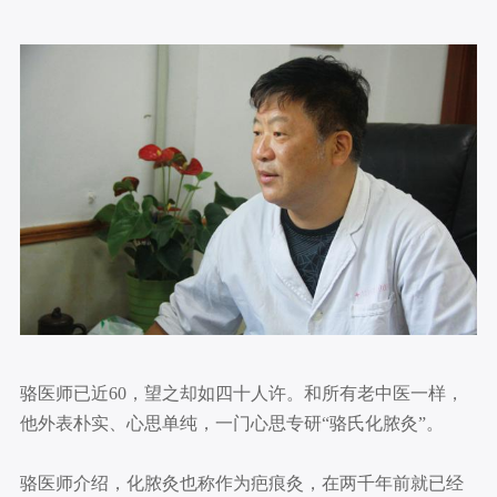
骆医师已近60，望之却如四十人许。和所有老中医一样，
他外表朴实、心思单纯，一门心思专研“骆氏化脓灸”。
骆医师介绍，化脓灸也称作为疤痕灸，在两千年前就已经