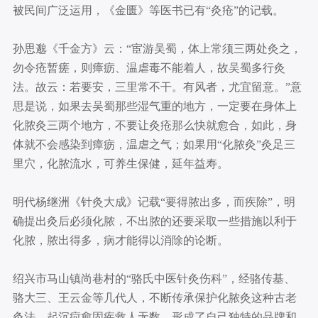
被民间广泛运用，《金匮》等医书已有“灸疮”的记载。
孙思邈《千金方》云：“宦游吴蜀，体上常须三两处灸之，
勿令疮暂瘥，则瘴疬、温虐毒不能着人，故吴蜀多行灸
法。故云：若要安，三里常不干。有风者，尤宜留意。”意
思是说，如果去吴蜀那些湿气重的地方，一定要在身体上
化脓灸三两个地方，不要让灸疮那么快就愈合，如此，身
体就不会感染到瘴疬，温虐之气；如果用“化脓灸”灸足三
里穴，化脓流水，可养生保健，延年益寿。
明代杨继洲《针灸大成》记载“要得脓出多，而疾除”，明
确提出灸后必须化脓，不出脓的还要采取一些措施以利于
化脓，脓出得多，病才能得以消除的论断。
绍兴市马山镇尚巷村的“骆氏中医针灸伤科”，经骆传基、
骆大三、王云金等几代人，不断传承保护化脓灸这种古老
灸法，起沉疴愈固疾救人无数，形成了自己独特的品牌和