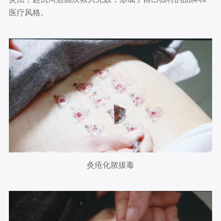
医疗风格。
灸疮化脓拔毒