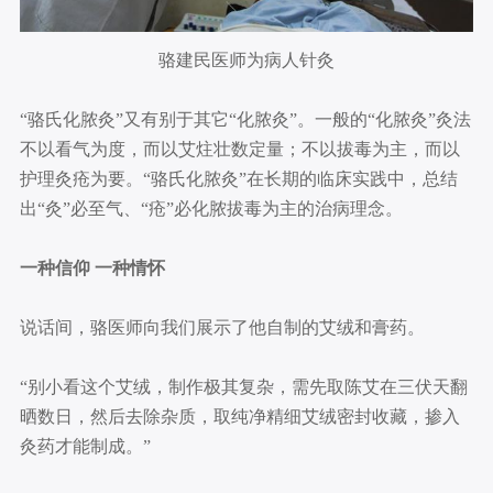
骆建民医师为病人针灸
“骆氏化脓灸”又有别于其它“化脓灸”。一般的“化脓灸”灸法
不以看气为度，而以艾炷壮数定量；不以拔毒为主，而以
护理灸疮为要。“骆氏化脓灸”在长期的临床实践中，总结
出“灸”必至气、“疮”必化脓拔毒为主的治病理念。
一种信仰 一种情怀
说话间，骆医师向我们展示了他自制的艾绒和膏药。
“别小看这个艾绒，制作极其复杂，需先取陈艾在三伏天翻
晒数日，然后去除杂质，取纯净精细艾绒密封收藏，掺入
灸药才能制成。”