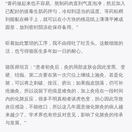
“膏药做起来也不容易。熬制药肉直到气直泡净，然后加入
已配好的拔毒生肌药拌匀，冷却到适当的温度。等药粘稠
到能黏在棒子上，就可以在小方块的桃花纸上薄薄平摊成
圆形，放到密封阴凉处保存备用。”
听着如此繁琐的工序，我不由得吐了吐舌头。这般细致的
活，也亏得骆医生多年如一日的耐心。
骆医师坦言：“患者初灸后，灸的局部皮肤会因此变黑、变
硬、结痂。第二次要在第一次穴位上继续上施灸。若是化
脓，可以将之刺破、按压、挤出；如果痂皮脱落，仍可补
疮施灸。所以说留下疤痕是难免的，加上灸疮在一段时间
内的化脓反应，很多不明真相者谈虎色变，担心因此导致
炎症感染，不能收口，所以这几年愿意做化脓灸的病人越
来越少了。学术界也有些反对意见，影响了化脓灸的传承
与发展。”