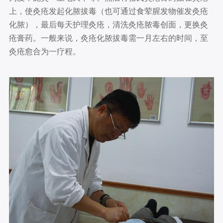
上，使灸疮发起化脓拔毒（也可通过食荤腥发物催发灸疮
化脓），最后每天护理灸疮，清洗灸疮脓毒创面，更换灸
疮膏药。一般来说，灸疮化脓拔毒需一月左右的时间，至
灸疮愈合为一疗程。