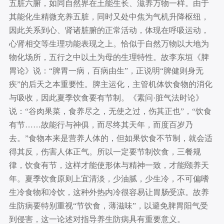
五脏六腑，如同自然界在土能生长、滋养万物一样。由于
其能化生精微充养五脏，同时又处中焦为气机升降枢纽，
因此关系到心、肾诸脏腑的正常活动，体现在呼吸运动，
心肾相交等生理功能表现之上。恰似于自然万物以大地为
物化场所，五行之中以土为母的生理特性。故李东垣《脾
胃论》说：“脾胃一病，百病由生”，正说明“脾健则身无
疾”的后天之本重要性。脾主运化，主管机体饮食物的消化
与吸收，因此夏季饮食要有节制。《素问·脏气法时论》
说：“谷肉果菜，食养尽之，无使之过，伤其正也”，“饮食
有节……故能行与神俱，而尽终其天年，而度百岁乃
去。”食物本来是营养人体的，但如果饮食不节制，就会适
得其反，伤害人体正气。所以一定要节制饮食，三餐规
律，饮食有节，这样才能使形体与精神一致，才能颐养天
年。夏季饮食原则上宜清淡，少油腻，少生冷，不可偏嗜
生冷食物和冷饮，这种外热内冷很容易让胃肠受凉。故养
生防病要特别重视“节饮食，薄滋味”，以避免脾胃阳气受
到侵害，这一论述对指导养生防病具有重要意义。