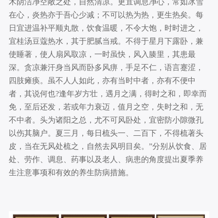
木阴洁净空敞之处，自然清凉。更宜调息净心，常如冰雪
在心，炎热亦于吾心少减；不可以热为热，更生热矣。每
日宜进温补平顺丸散，饮食温暖，不令大饱，时时进之，
宜桂汤豆蔻热水，其于肥腻当戒。不得于星月下露卧，兼
使睡著，使人扇风取凉，一时虽快，风入腠里，其患最
深。贪凉兼汗身当风而卧多风痹，手足不仁，语言蹇涩，
四肢瘫痪。虽不人人如此，亦有当时中者，亦有不便中
者，其说何也?逢年岁方壮，遇月之满，得时之和，即幸而
免，至后还发，若或年力衰迈，值月之空，失时之和，无
不中者。头为诸阳之总，尤不可风卧处，宜密防小隙微孔
以伤其脑户。夏三月，每日梳头一、二百下，不得梳著头
皮，当在无风处梳之，自然去风明目矣。”分别从饮食、居
处、劳作、调息、药事以及老人、病患的角度提出夏季养
生注意事项和有效的养生防病措施。