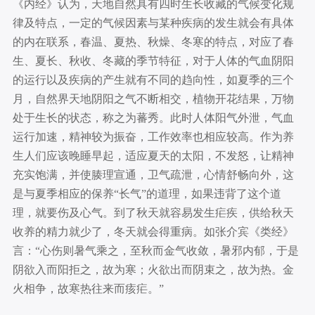
《内经》认为，天地自然具有四时生长收藏的气候变化规
律及特点，一定的气候因素与某种疾病的发生就会有具体
的内在联系，春温、夏热、秋燥、冬寒的特点，对应了春
生、夏长、秋收、冬藏的季节特征，对于人体的气血阴阳
的运行以及疾病的产生就有不同的趋向性，如夏季的三个
月，自然界天地阴阳之气不断相交，植物开花结果，万物
处于生长的状态，称之为蕃秀。此时人体阳气外泄，气血
运行加速，精神较为振奋，工作效率也相应较高。作为养
生人们应该晚睡早起，适应夏天的太阳，不发怒，让精神
充实饱满，并使腠理宣通，卫气疏泄，心情舒畅向外，这
是与夏季相应的保养“长气”的道理，如果违背了这个道
理，就要伤及心气。到了秋天就容易发生疟疾，供给秋天
收养的精力就少了，冬天就会得重病。如张介宾《类经》
言：“心伤则暑气乘之，至秋而金气收敛，暑邪内郁，于是
阴欲入而阳拒之，故为寒；火欲出而阴束之，故为热。金
火相争，故寒热往来而痎疟。”