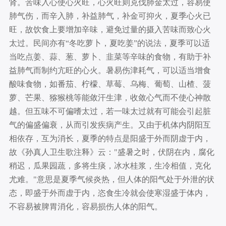
肾。苦味入心使心火旺，心火旺则克伐肺金太过，容易使
肺气伤，而辛入肺，补益肺气，补金可抑火，夏季心火已
旺，故饮食上要增加辛味，避免过量的摄入苦味而致心火
太过。民间亦有“冬吃萝卜，夏吃姜”的说法，夏季可以适
当吃点姜、蒜、葱、萝卜、韭菜等辛味的食物，有助于补
益肺气而制约亢旺的心火。暑易伤津耗气，可以适当增食
酸味食物，如番茄、柠檬、草莓、乌梅、葡萄、山楂、菠
萝、芒果、猕猴桃等能敛汗生津，收敛心气而不使心神散
越。但五味不可偏嗜太过，若一味太过就有可能会引起脏
气的偏盛偏衰，从而引发疾病产生。又由于机体内阴阳互
相依存，互为消长，夏季的特点是阳盛于外而阴虚于内，
故《孙真人卫生歌注释》云："盛暑之时，伏阴在内，腐化
稍迟，瓜果园蔬，多将生痰，冰水桂浆，生冷相值，克化
尤难。"意思是夏季气候炎热，但人体的阳气处于外泄的状
态，即盛于外而虚于内，恣食生冷就会使寒湿盛于体内，
不容易被脾胃消化，容易损伤人体的阳气。