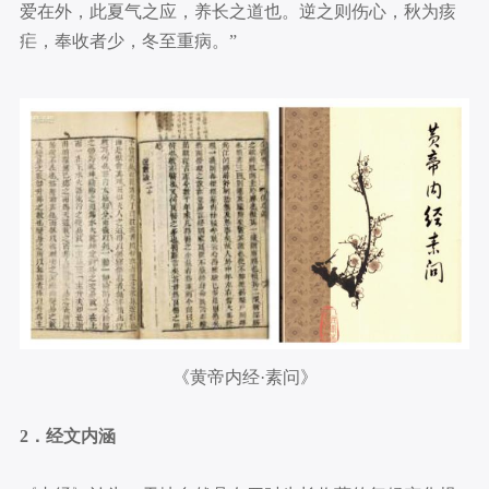
爱在外，此夏气之应，养长之道也。逆之则伤心，秋为痎
疟，奉收者少，冬至重病。”
《黄帝内经·素问》
2．经文内涵