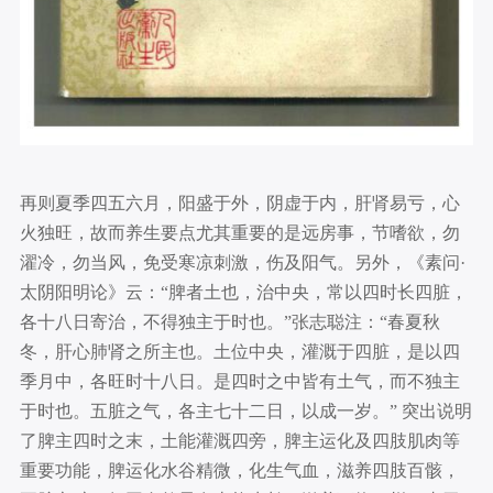
再则夏季四五六月，阳盛于外，阴虚于内，肝肾易亏，心
火独旺，故而养生要点尤其重要的是远房事，节嗜欲，勿
濯冷，勿当风，免受寒凉刺激，伤及阳气。另外，《素问·
太阴阳明论》云：“脾者土也，治中央，常以四时长四脏，
各十八日寄治，不得独主于时也。”张志聪注：“春夏秋
冬，肝心肺肾之所主也。土位中央，灌溉于四脏，是以四
季月中，各旺时十八日。是四时之中皆有土气，而不独主
于时也。五脏之气，各主七十二日，以成一岁。” 突出说明
了脾主四时之末，土能灌溉四旁，脾主运化及四肢肌肉等
重要功能，脾运化水谷精微，化生气血，滋养四肢百骸，