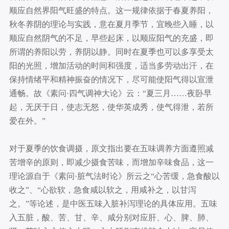
顺应自然界阳气旺盛的特点。这一规律依据于春夏养阳，
秋冬养阴的理论与实践，意在夏月季节，宜晚些入睡，以
顺应自然阴气的不足，早些起床，以顺应阳气的充盛，即
所谓的养阳以劳，养阴以静。同时在夏季也可以多享受太
阳的光照，增加活动的时间和强度，适当多劳动出汗，在
保持情绪平和精神振奋的情况下，尽可能使阳气得以宣泄
通畅。故《素问·四气调神大论》云：“夏三月……夜卧早
起，无厌于日，使志无怒，使华英成秀，使气得泄，若所
爱在外。”
对于夏季的饮食调摄，原文指出要在五味调养方面遵照减
苦增辛的原则，即减少摄食苦味，而增加辛味食品，这一
理论源自于《素问·脏气法时论》所云之“心苦缓，急食酸以
收之”、“心欲软，急食咸以软之，用咸补之，以甘泻
之。”等论述，是中医五味入脏补泻理论的具体应用。五味
入五脏，酸、苦、甘、辛、咸分别对应肝、心、脾、肺、