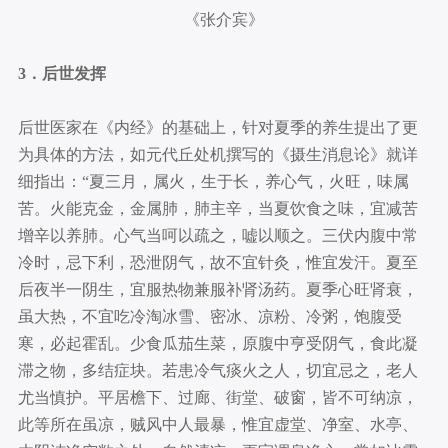
《张介宾》
3．后世发挥
后世医家在《内经》的基础上，针对夏季的养生提出了更
为具体的方法，如元代丘处机撰写的《摄生消息论》就详
细指出：“夏三月，属火，生于长，养心气，火旺，味属
苦。火能克金，金属肺，肺主辛，当夏饮食之味，宜减苦
增辛以养肺。心气当呵以疏之，嘘以顺之。三伏内腹中常
冷时，忌下利，恐泄阴气，故不宜针灸，惟宜发汗。夏至
后夜半一阴生，宜服热物兼服补肾汤药。夏季心旺肾衰，
虽大热，不宜吃冷淘冰雪、密冰、凉粉、冷粥，饱腹受
寒，必起霍乱。少食瓜茄生菜，原腹中亨受阴气，食此凝
滞之物，多结症块。若患冷气痰火之人，切宜忌之，老人
尤当慎护。平居檐下、过廊、街堂、破窗，皆不可纳凉，
此等所在虽凉，贼风中人最暴，惟宜虚堂、净室、水亭、