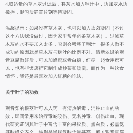
4.取适量的草木灰过滤后，将灰水加入稠汁中，边加灰水边
搅拌，混匀后静置片刻等待凝固。
温馨提示：如果没有草木灰，也可以加入盐卤凝固（不过
这个方法我没做过，因为家里常年必备草木灰）。过滤草
木灰的水不要加入太多，否则会稀释了稠汁，很多人做不
成功的原因就是草木灰与稠汁的比例不对。清新翠绿的观
音豆腐做好后，可以加蜂蜜或者白糖，红糖一起食用都可
以，也有些饭店把它制作成炒菜和汤羹。而作为一种饮食
情怀，我还是最喜欢加入红糖的吃法。
关于叶子的功效
观音柴的根茎叶可以入药，有清热解毒，消肿止血的功
效，民间常用来治疗毒蛇咬伤、无名肿毒、创伤出血。现
代研究证明其叶子中富含丰富的果胶质、蛋白质，必需氨
基酸组分齐全，特别是半胱氨酸含量甚高。所以观音豆腐