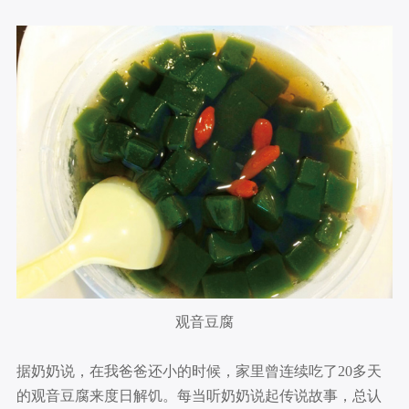
观音豆腐
据奶奶说，在我爸爸还小的时候，家里曾连续吃了20多天
的观音豆腐来度日解饥。每当听奶奶说起传说故事，总认