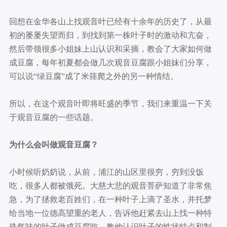
回想在金华各山上找观音叶已经有十余年的历史了，从最
初的屡屡失望而归，到找到第一株叶子时的激动和亢奋，
然后带领很多小姐妹上山认识和采摘，教会了大家如何做
成豆腐，每年初夏都会做几次观音豆腐跟小姐妹们分享，
可以说“绿豆腐”成了米筛爬之外的另一种情结。
所以，在这个观音叶即将旺盛的季节，我们来重温一下关
于观音豆腐的一些话题。
为什么会叫做观音豆腐？
小时候听奶奶说，从前，浦江的山区里很穷，穷到没饭
吃，很多人都被饿死。大慈大悲的观音菩萨知道了非常焦
急，为了拯救老百姓们，在一种叶子上滴了圣水，并托梦
给当地一位德高望重的老人，告诉他赶紧去山上找一种特
殊气味的叶子做成豆腐吃，教他认识叶子的性状特点和制