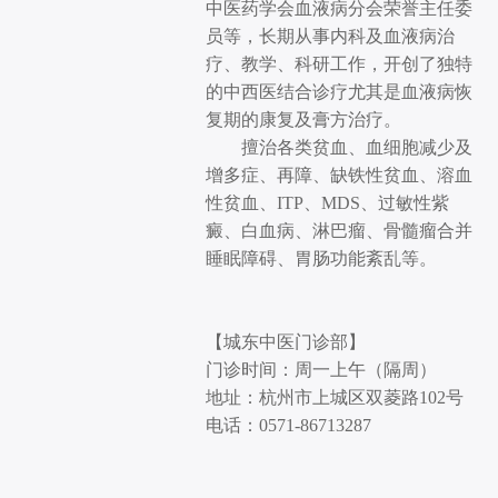
中医药学会血液病分会荣誉主任委
员等，长期从事内科及血液病治
疗、教学、科研工作，开创了独特
的中西医结合诊疗尤其是血液病恢
复期的康复及膏方治疗。
擅治各类贫血、血细胞减少及
增多症、再障、缺铁性贫血、溶血
性贫血、
ITP
、
MDS
、过敏性紫
癜、白血病、淋巴瘤、骨髓瘤合并
睡眠障碍、胃肠功能紊乱等。
【城东中医门诊部】
门诊时间：周一上午（隔周）
地址：杭州市上城区双菱路102号
电话：0571-86713287